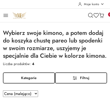
Moje konto
Przejdź do treści głównej
Przejdź do wyszukiwarki
Przejdź do moje konto
Przejdź do menu głównego
Przejdź do stopki
Wybierz swoje kimono, a potem dodaj
do koszyka chustę pareo lub spodenki
w swoim rozmiarze, uszyjemy je
specjalnie dla Ciebie w kolorze kimona.
Liczba produktów:
4
Kategorie
Filtruj
Zastosowano
Sortuj
według
sortowanie:
Cena