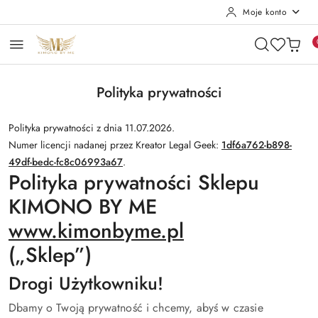
Moje konto
Przejdź do treści głównej
Przejdź do wyszukiwarki
Przejdź do moje konto
Przejdź do menu głównego
Przejdź do stopki
Polityka prywatności
Polityka prywatności z dnia 11.07.2026.
Numer licencji nadanej przez Kreator Legal Geek:
1df6a762-b898-
49df-bedc-fc8c06993a67
.
Polityka prywatności Sklepu
KIMONO BY ME
www.kimonbyme.pl
(„Sklep”)
Drogi Użytkowniku!
Dbamy o Twoją prywatność i chcemy, abyś w czasie