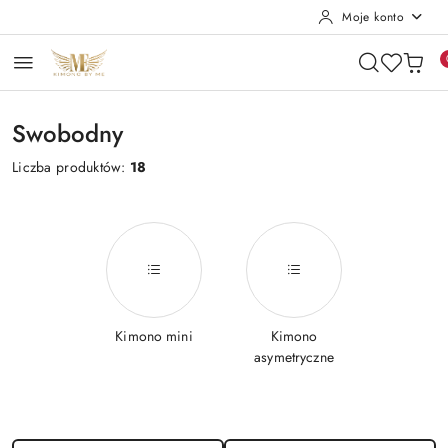
Moje konto
Przejdź do treści głównej
Przejdź do wyszukiwarki
Przejdź do moje konto
Przejdź do menu głównego
Przejdź do stopki
Swobodny
Liczba produktów:
18
Kimono mini
Kimono
asymetryczne