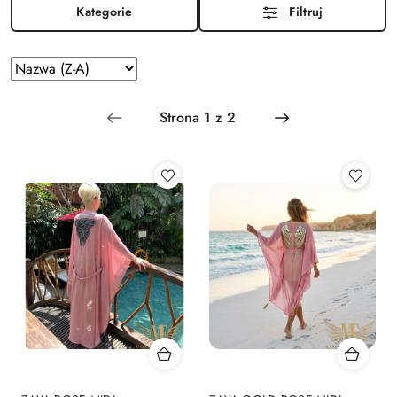
Kategorie
Filtruj
Zastosowano
Sortuj
według
sortowanie:
Nazwa
(Z-
A).