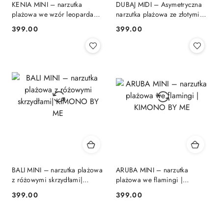
KENIA MINI – narzutka
DUBAJ MIDI – Asymetryczna
plażowa we wzór leoparda
narzutka plażowa ze złotymi
czarne skrzydła| KIMONO BY
skrzydłami | KIMONO BY ME
399.00
399.00
Cena:
Cena:
ME
BALI MINI – narzutka plażowa
ARUBA MINI – narzutka
z różowymi skrzydłami|
plażowa we flamingi |
KIMONO BY ME
KIMONO BY ME
399.00
399.00
Cena:
Cena: