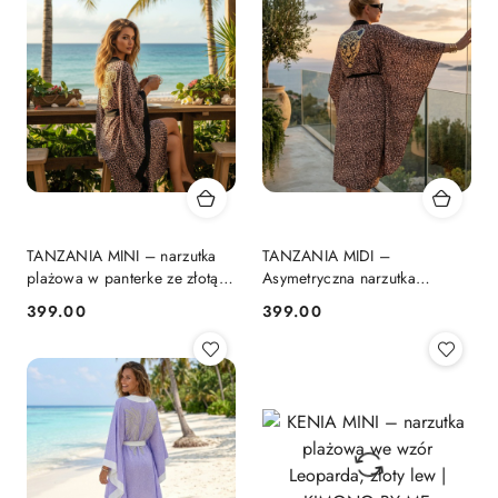
TANZANIA MINI – narzutka
TANZANIA MIDI –
plażowa w panterke ze złotą
Asymetryczna narzutka
głową kota | KIMONO BY ME
plażowa w panterkę lew |
399.00
399.00
Cena:
Cena:
KIMONO BY ME