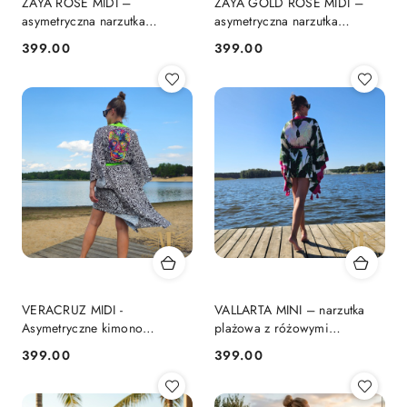
ZAYA ROSE MIDI –
ZAYA GOLD ROSE MIDI –
asymetryczna narzutka
asymetryczna narzutka
plażowa | KIMONO BY ME
plażowa | KIMONO BY ME
399.00
399.00
Cena:
Cena:
VERACRUZ MIDI -
VALLARTA MINI – narzutka
Asymetryczne kimono
plażowa z różowymi
plażowe z kolorową czachą
skrzydłami | KIMONO BY ME
399.00
399.00
Cena:
Cena: