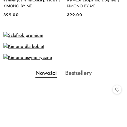
asymetryczna narzutka plażowa |
we wzór Leoparda, złoty lew |
KIMONO BY ME
KIMONO BY ME
399.00
399.00
Cena:
Cena:
Produkty
Produkty
Nowości
Bestsellery
Pomiń karuzelę produktów
o
o
statusie:
statusie: