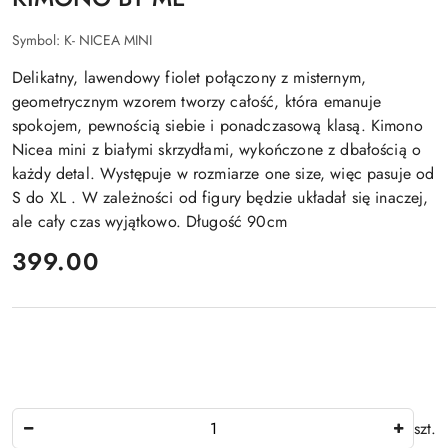
Symbol:
K- NICEA MINI
Delikatny, lawendowy fiolet połączony z misternym,
geometrycznym wzorem tworzy całość, która emanuje
spokojem, pewnością siebie i ponadczasową klasą. Kimono
Nicea mini z białymi skrzydłami, wykończone z dbałością o
każdy detal. Występuje w rozmiarze one size, więc pasuje od
S do XL . W zależności od figury będzie układał się inaczej,
ale cały czas wyjątkowo. Długość 90cm
cena:
399.00
Ilość
szt.