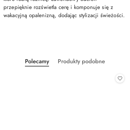
przepięknie rozświetla cerę i komponuje się z
wakacyjną opalenizną, dodając stylizacji świeżości.
Produkty
Produkty
Polecamy
Produkty podobne
Pomiń karuzelę produktów
o
o
statusie:
statusie: