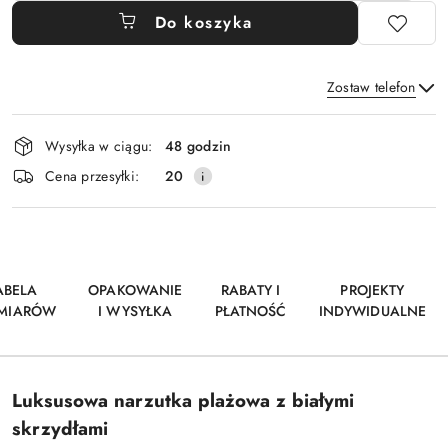
Do koszyka
Zostaw telefon
Dostępność
Wysyłka w ciągu:
48 godzin
i
Wyślij
Cena przesyłki:
20
dostawa
ABELA
OPAKOWANIE
RABATY I
PROJEKTY
MIARÓW
I WYSYŁKA
PŁATNOŚĆ
INDYWIDUALNE
Luksusowa narzutka plażowa z białymi
skrzydłami