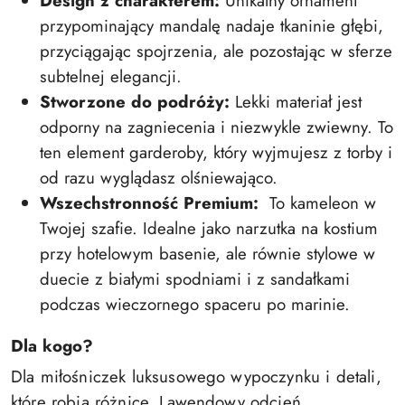
Design z charakterem:
Unikalny ornament
przypominający mandalę nadaje tkaninie głębi,
przyciągając spojrzenia, ale pozostając w sferze
subtelnej elegancji.
Stworzone do podróży:
Lekki materiał jest
odporny na zagniecenia i niezwykle zwiewny. To
ten element garderoby, który wyjmujesz z torby i
od razu wyglądasz olśniewająco.
Wszechstronność Premium:
To kameleon w
Twojej szafie. Idealne jako narzutka na kostium
przy hotelowym basenie, ale równie stylowe w
duecie z białymi spodniami i z sandałkami
podczas wieczornego spaceru po marinie.
​Dla kogo?
​Dla miłośniczek luksusowego wypoczynku i detali,
które robią różnicę. Lawendowy odcień