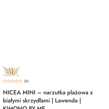
NAZWA
PRODUCENTA:
KIMONO
BY
ME
(0)
NICEA MINI – narzutka plażowa z
białymi skrzydłami | Lawenda |
KIMONO BY ME